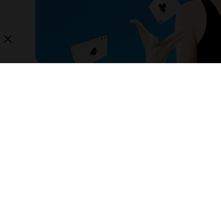
OG厅
极速赛车
五分六合彩
香港跑马
三分时时彩