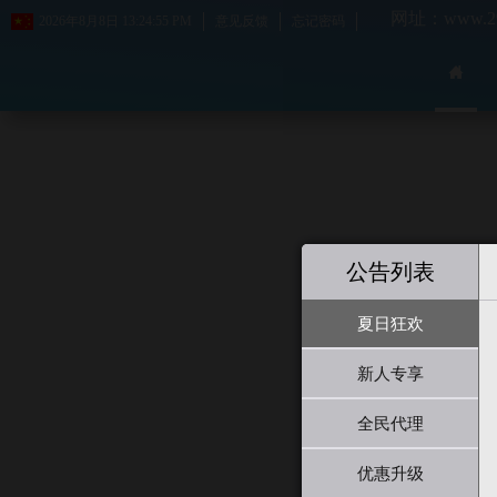
网址：www.29
2026年8月8日 13:24:56 PM
意见反馈
忘记密码
公告列表
夏日狂欢
新人专享
全民代理
优惠升级